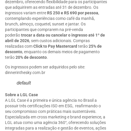
dezembro, oferecendo flexibilidade para os participantes
que adquirirem as entradas até 31 de dezembro. Os
ingressos variam entre
R$ 250 e R$ 690 por pessoa
,
contemplando experiências como café da manhã,
brunch, almoço, coquetel, sunset e jantar. Os
participantes que comprarem na pré-venda
poderão
trocar a data ou cancelar o ingresso até 1º de
abril de 2026
, sem custos adicionais. Compras
realizadas com
Click to Pay Mastercard
terão
25% de
desconto
, enquanto os demais meios de pagamento
terão
20% de desconto
.
Os ingressos podem ser adquiridos pelo site:
dinnerinthesky.com.br
default
Sobre a LGL Case
A LGL Case é a primeira e única agência no Brasil a
possuir três certificações ISO em ESG, reafirmando o
seu compromisso com práticas mais sustentáveis.
Especializada em cross marketing e brand experience, a
LGL atua como uma agência 360°, oferecendo soluções
integradas para a realização e gestão de eventos, ações