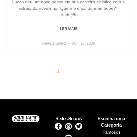
Lucco deu um novo passo em sua carreira artística com a
estreia da novelinha “Quem é o pai do meu bebê?”,
produção
LER MAIS
Revista Select
abril 25, 2026
« Previous
1
2
3
4
5
Next »
Redes Sociais
Escolha uma
Categoria
Famosos