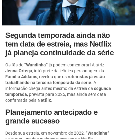
Segunda temporada ainda não
tem data de estreia, mas Netflix
já planeja continuidade da série
Os fãs de
“Wandinha”
já podem comemorar! A atriz
Jenna Ortega
, intérprete da icônica personagem da
Família Addams
, revelou que os
roteiristas já estão
trabalhando na terceira temporada da série
. A
informação chega antes mesmo da estreia da
segunda
temporada
, prevista para 2025, mas ainda sem data
confirmada pela
Netflix
.
Planejamento antecipado e
grande sucesso
Desde sua estreia, em novembro de 2022,
“Wandinha”
se tornou um dos maiores sucessos da Netflix,