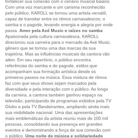
fortalecer sua conexão com o cenário musical baiano.
Com uma voz marcante e um carisma reconhecido
pelo público, KAROLL se tornou uma artista versátil,
capaz de transitar entre os ritmos carnavalescos, o
samba e o pagode, levando energia e alegria por onde
passa.
Amor pela Axé Music e raízes no samba
Apaixonada pela cultura carnavalesca, KAROLL
direcionou sua carreira para o mercado da Axé Music,
gênero que se tornou uma das marcas da sua
trajetória. Mas as influências musicais da cantora vão
além. Em seu repertório, o público encontra
referências do samba e do pagode, estilos que
acompanham sua formação artística desde os
primeiros passos na música. Essa mistura de ritmos
faz com que seus shows sejam marcados pela
diversidade e pela interação com o público. Ao longo
da carreira, a cantora também ganhou espaço na
televisão, participando de programas exibidos pela TV
Globo e pela TV Bandeirantes, ampliando ainda mais
sua visibilidade nacional. Uma das apresentações
mais emblemáticas da artista reuniu mais de 100 mil
pessoas, consolidando sua presença em grandes
eventos e demonstrando a força de sua conexão com
o público.
Uma noite de música e solidariedade